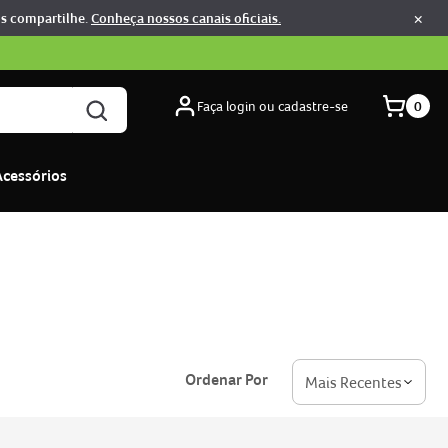
×
os compartilhe.
Conheça nossos canais oficiais.
Faça login ou cadastre-se
0
Acessórios
Ordenar Por
Mais Recentes