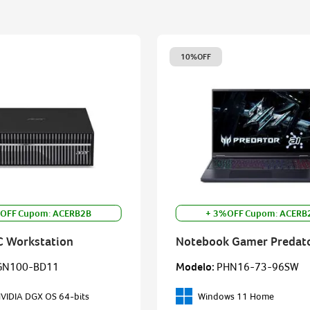
10%
OFF
OFF Cupom: ACERB2B
+ 3%OFF Cupom: ACERB
C Workstation
Notebook Gamer Predat
Helios Neo 16 AI
GN100-BD11
Modelo
:
PHN16-73-96SW
NVIDIA DGX OS 64-bits
Windows 11 Home