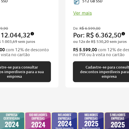
 SSD
512 GB SSD
Ver mais
99
,
90
De:
R$
6
.
599
,
00
12
.
044
,
32
Por:
R$
6
.
362
,
50
$
1
.
003
,
69
sem juros
ou
12
x de
R$
530
,
20
sem juros
,00
com 12% de desconto
R$ 5.599,00
com 12% de de
 vista no cartão
no PIX ou à vista no cartão
tre-se para consultar
Cadastre-se para consul
ra a sua
descontos imperdíveis para a sua
empresa
empresa