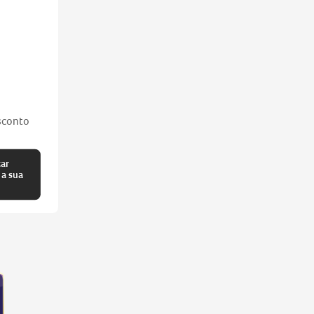
sconto
tar