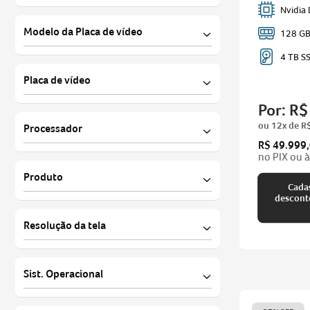
Nvidia
USB Tipo C
16 GB
Modelo da Placa de vídeo
128 G
Wi-fi
32 GB
4 TB S
Wi-fi Mimo 2x2
Intel® UHD Graphics
Placa de vídeo
Intel® Arc® Graphics
Por:
R$
Integrada
ou
12
x de
R
Processador
Dedicada
R$ 49.999
no PIX ou à
Intel® Core™ Ultra 7
Produto
Intel® Core™ Ultra 9
Cadas
descontos imperdíveis pa
Aspire
Resolução da tela
Predator
WQXGA - 2560x1600
Sist. Operacional
WUXGA - 1920X1200
Windows 11 Home