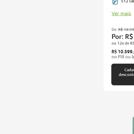
Webcam
512 GB
Ver mais
De:
R$
18
.
9
Por:
R$
ou
12
x de
R
R$ 10.599
no PIX ou à
Cadas
descontos imperdíveis pa