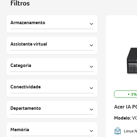
Filtros
phn16-73-76h8
10
º
Armazenamento
SSD - 1 TB
Assistente virtual
SSD- 512 GB
Copilot+PC
Categoria
Notebook para jogos
Conectividade
Notebook para o dia a dia
+ 3%
Bluetooth
Acer IA P
Departamento
HDMI
Modelo
:
V
Thunderbolt
Notebook
Memória
Linux 
USB
Desktop