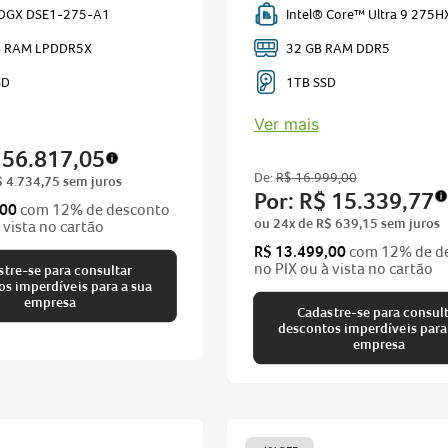
 DGX DSE1-275-A1
Intel® Core™ Ultra 9 275H
B RAM LPDDR5X
32 GB RAM DDR5
SD
1TB SSD
Ver mais
56
.
817
,
05
De:
R$
16
.
999
,
00
$
4
.
734
,
75
sem juros
Por:
R$
15
.
339
,
77
,00
com 12% de desconto
ou
24
x de
R$
639
,
15
sem juros
 vista no cartão
R$ 13.499,00
com 12% de d
no PIX ou à vista no cartão
tre-se para consultar
ra a sua
empresa
Cadastre-se para consul
descontos imperdíveis para a sua
empresa