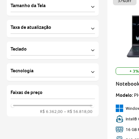
37%
OFF
Tamanho da Tela
14 polegadas
Taxa de atualização
16 polegadas
240 Hz
Teclado
60 Hz
120 Hz
Numérico
Tecnologia
+ 3%
Retroiluminado
Notebook
BluelightShield
Helios Ne
Faixas de preço
Modelo
:
P
ComfyView
Digital - Fingerprint
Windo
R$ 6.362,00
–
R$ 56.818,00
Touch Screen
Intel®
TouchPad de Precisão
16 GB