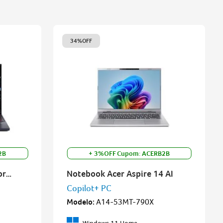
34%
OFF
2B
+ 3%OFF Cupom: ACERB2B
or
Notebook Acer Aspire 14 AI
Copilot+ PC
Modelo
:
A14-53MT-790X