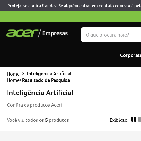
Proteja-se contra fraudes! Se alguém entrar em contato com você pel
O que procura hoje?
TERMOS MAIS BUSCADOS
Corporat
notebook
1
º
predator
2
º
Inteligência Artificial
Home
Resultado de Pesquisa
nitro v15
3
º
notebook acer aspire go 
Inteligência Artificial
4
º
monitor
5
º
Confira os produtos Acer!
aspire
6
º
Você viu todos os
5
produtos
notebook gamer acer nit
7
º
nitro
8
º
acer nitro
9
º