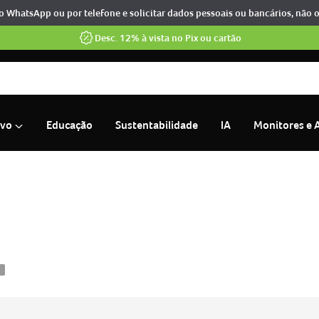
o WhatsApp ou por telefone e solicitar dados pessoais ou bancários, não 
Desc. 12% à vista no Pix ou cartão
ivo
Educação
Sustentabilidade
IA
Monitores e 
15
ro v15