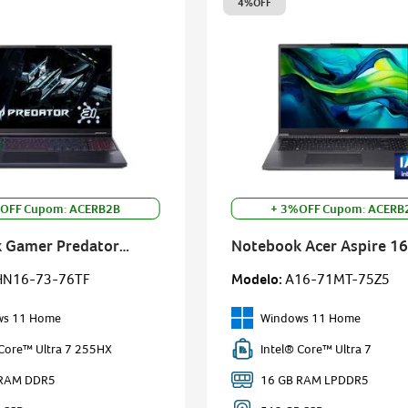
4%
OFF
OFF Cupom: ACERB2B
+ 3%OFF Cupom: ACERB
 Gamer Predator
Notebook Acer Aspire 16
o 16 AI
HN16-73-76TF
Modelo
:
A16-71MT-75Z5
ws 11 Home
Windows 11 Home
 Core™ Ultra 7 255HX
Intel® Core™ Ultra 7
 RAM DDR5
16 GB RAM LPDDR5