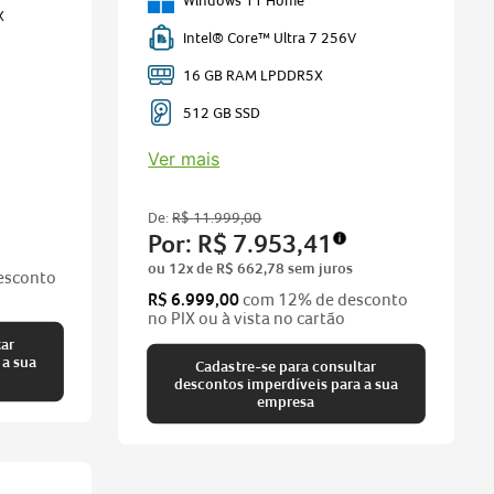
Windows 11 Home
X
Intel® Core™ Ultra 7 256V
16 GB RAM LPDDR5X
512 GB SSD
Ver mais
De:
R$
11
.
999
,
00
Por:
R$
7
.
953
,
41
ou
12
x de
R$
662
,
78
sem juros
esconto
R$ 6.999,00
com 12% de desconto
no PIX ou à vista no cartão
tar
Cadastre-se para consultar
descontos imperdíveis para a sua
empresa