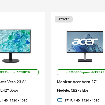
ro v15
47%
OFF
OFF Cupom: ACERB2B
+ 3%OFF Cupom: ACERB2B
cer Vero 23.8"
Monitor Acer Vero 27"
242Y Gbipr
Modelo
:
CB273 Ebe
ull HD (1920 x 1080)
27” Full HD (1920 x 1080)