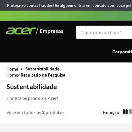
Proteja-se contra fraudes! Se alguém entrar em contato com você pel
O que procura hoje?
TERMOS MAIS BUSCADOS
Corporat
notebook
1
º
predator
2
º
Sustentabilidade
Home
Resultado de Pesquisa
nitro v15
3
º
notebook acer aspire go 
Sustentabilidade
4
º
monitor
5
º
Confira os produtos Acer!
aspire
6
º
Você viu todos os
2
produtos
nitro
7
º
acer nitro
8
º
phn16-73-76h8
9
º