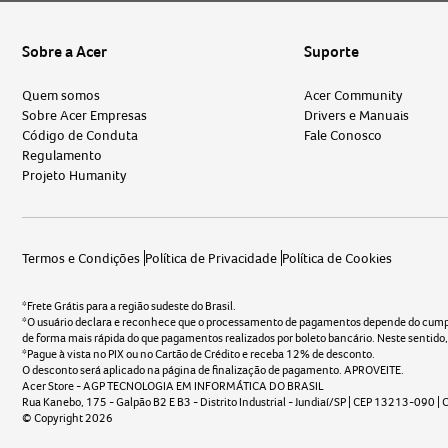
Sobre a Acer
Suporte
Quem somos
Acer Community
Sobre Acer Empresas
Drivers e Manuais
Código de Conduta
Fale Conosco
Regulamento
Projeto Humanity
Termos e Condições
Política de Privacidade
Política de Cookies
*Frete Grátis para a região sudeste do Brasil.
*O usuário declara e reconhece que o processamento de pagamentos depende do cumpri
de forma mais rápida do que pagamentos realizados por boleto bancário. Neste sentid
*Pague à vista no PIX ou no Cartão de Crédito e receba
12
% de desconto.
O desconto será aplicado na página de finalização de pagamento. APROVEITE.
Acer Store - AGP TECNOLOGIA EM INFORMÁTICA DO BRASIL
Rua Kanebo, 175 - Galpão B2 E B3 - Distrito Industrial - Jundiaí/SP | CEP 13213-090
© Copyright
2026