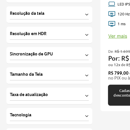
LED IP
Inclinação de Tela - Tilt
LED
Resolução da tela
120 Hz
Rotação de Tela - Swivel
1 ms
Tela Plana
Full HD (1920x1080)
Resolução em HDR
Ver mais
Tela Ultra Fina
10
De:
R$
1
.
69
Sincronização de GPU
Por:
R$
ou
12
x de
R
FreeSync
R$ 799,00
Tamanho da Tela
no PIX ou à
Adaptive Sync
27 polegadas
Cadas
Taxa de atualização
descontos imperdíveis para 
23.8 polegadas
100 Hz
Tecnologia
120 Hz
Acer Vision Care