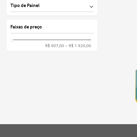
Tipo de Painel
BlueLightShield Pro
ComfyView
IPS
Faixas de preço
Flicker-less
Low dimming
R$ 907,00
–
R$ 1.920,00