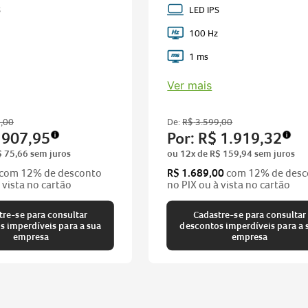
S
LED IPS
100 Hz
1 ms
Ver mais
9
,
00
De:
R$
3
.
599
,
00
907
,
95
Por:
R$
1
.
919
,
32
$
75
,
66
sem juros
ou
12
x de
R$
159
,
94
sem juros
com 12% de desconto
R$ 1.689,00
com 12% de desc
 vista no cartão
no PIX ou à vista no cartão
tre-se para consultar
Cadastre-se para consultar
a sua
descontos imperdíveis para a sua
empresa
empresa