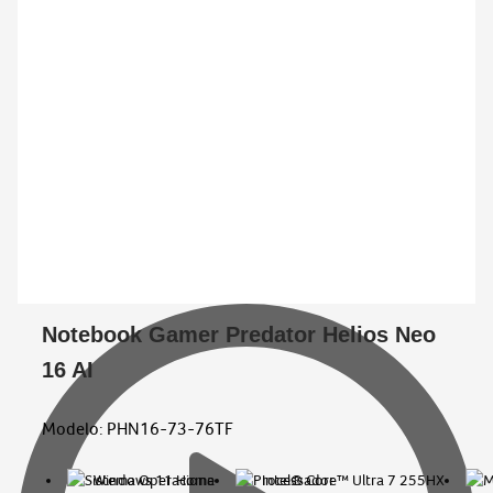
Notebook Gamer Predator Helios Neo
16 AI
Modelo:
PHN16-73-76TF
Windows 11 Home
Intel® Core™ Ultra 7 255HX