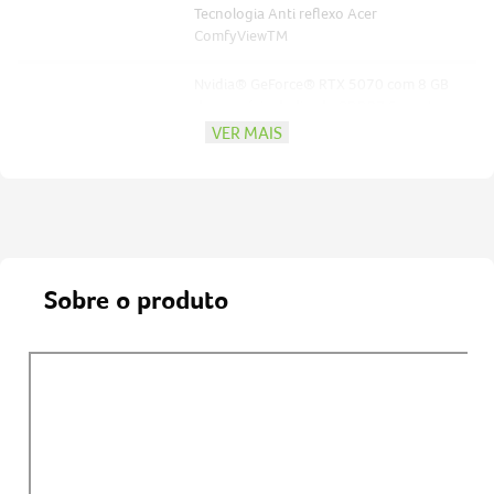
Tecnologia Anti reflexo Acer
ComfyViewTM
Nvidia® GeForce® RTX 5070 com 8 GB
de memória dedicada GDDR7 Suporte as
tecnologias de: Recursos de
VER MAIS
processamento de inteligência artificial
IA: 798 TOPS, NVIDIA® GeForce®
Experience, NVIDIA® ADVANCED
OPTIMUS® (troca automática da GPU
para gráficos integrados e vice-versa)
Mux Switch (troca manual da GPU para
gráficos integrados e vice versa
Placa de Vídeo -
necessitando configurar na BIOS e
reiniciar o notebook) Ray Tracing Cores,
NVIDIA Reflex, NVIDIA Broadcast, Tensor
Cores, NVIDIA Omniverse (meta verso
profissional para criar projetos com
renderização em tempo real), Microsoft
DirectX® 12 Ultimate, OpenGL, NVIDIA®
Dynamic Boost, Game Ready Drivers,
DLSS e etc Intel® Graphics com memória