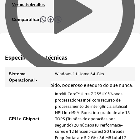
Ver mais detalhes
Compartilhar
Especificações técnicas
Sistema
Windows 11 Home 64-Bits
Operacional -
Windows está mais rápido, poderoso e seguro do que nunca.
Intel® Core™ Ultra 7 255HX *(Novos
processadores Intel com recurso de
Conheça o computador com o qual você pode conversar.
processamento de inteligência artificial
NPU Intel® AI Boost integrado de até 13
CPU e Chipset
TOPS (Trilhões de operações por
segundo) 20 núcleos (8 Performace-
cores e 12 Efficient-cores) 20 threads
Frequência: até 5.2 GHz 36 MB total L2