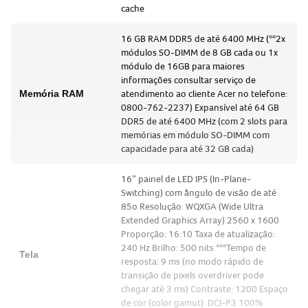
cache
16 GB RAM DDR5 de até 6400 MHz (**2x
módulos SO-DIMM de 8 GB cada ou 1x
módulo de 16GB para maiores
informações consultar serviço de
Memória RAM
atendimento ao cliente Acer no telefone:
0800-762-2237) Expansível até 64 GB
DDR5 de até 6400 MHz (com 2 slots para
memórias em módulo SO-DIMM com
capacidade para até 32 GB cada)
16” painel de LED IPS (In-Plane-
Switching) com ângulo de visão de até
85o Resolução: WQXGA (Wide Ultra
Extended Graphics Array) 2560 x 1600
Proporção: 16:10 Taxa de atualização:
240 Hz Brilho: 500 nits ***Tempo de
Tela
resposta: 9 ms (no modo rápido de
transição de pixels overdriver pode
chegar até 3 ms) Contraste: 1200 Espaço
de cor (color gamut): DCI-P3 100%