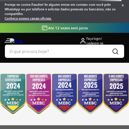
×
Proteja-se contra fraudes! Se alguém entrar em contato com você pelo
WhatsApp ou por telefone e solicitar dados pessoais ou bancários, não os
compartilhe.
Conheça nossos canais oficiais.
Até 12 vezes sem juros
Faça login/
cadastre-se
O que procura hoje?
TERMOS MAIS BUSCADOS
notebook
1
º
predator
2
º
nitro v15
3
º
notebook acer aspire go 15
4
º
monitor
5
º
aspire
6
º