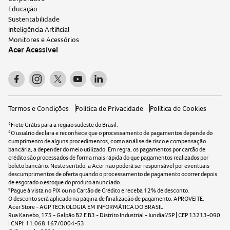
Educação
Sustentabilidade
Inteligência Artificial
Monitores e Acessórios
Acer Acessível
Termos e Condições
Política de Privacidade
Política de Cookies
*Frete Grátis para a região sudeste do Brasil.
*O usuário declara e reconhece que o processamento de pagamentos depende do
cumprimento de alguns procedimentos, como análise de risco e compensação
bancária, a depender do meio utilizado. Em regra, os pagamentos por cartão de
crédito são processados de forma mais rápida do que pagamentos realizados por
boleto bancário. Neste sentido, a Acer não poderá ser responsável por eventuais
descumprimentos de oferta quando o processamento de pagamento ocorrer depois
de esgotado o estoque do produto anunciado.
*Pague à vista no PIX ou no Cartão de Crédito e receba
12
% de desconto.
O desconto será aplicado na página de finalização de pagamento. APROVEITE.
Acer Store - AGP TECNOLOGIA EM INFORMÁTICA DO BRASIL
Rua Kanebo, 175 - Galpão B2 E B3 - Distrito Industrial - Jundiaí/SP | CEP 13213-090
| CNPJ: 11.068.167/0004-53