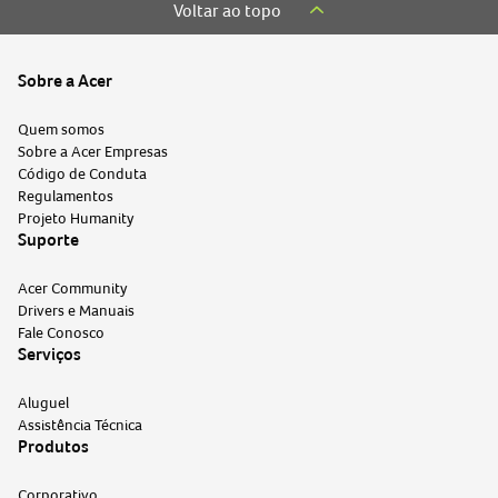
acer nitro
7
º
Voltar ao topo
nitro
8
º
phn16-73-76h8
9
º
Sobre a Acer
notebook gamer acer nitro v15
10
º
Quem somos
Sobre a Acer Empresas
Código de Conduta
Regulamentos
Projeto Humanity
Suporte
Acer Community
Drivers e Manuais
Fale Conosco
Serviços
Aluguel
Assistência Técnica
Produtos
Corporativo