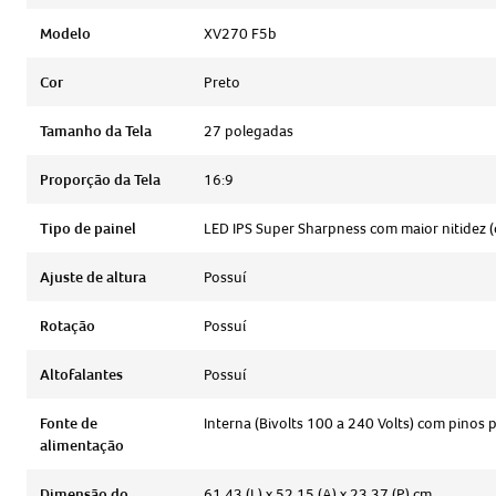
Modelo
XV270 F5b
Cor
Preto
Tamanho da Tela
27 polegadas
Proporção da Tela
16:9
Tipo de painel
LED IPS Super Sharpness com maior nitidez 
Ajuste de altura
Possuí
Rotação
Possuí
Altofalantes
Possuí
Fonte de
Interna (Bivolts 100 a 240 Volts) com pinos 
alimentação
Dimensão do
61.43 (L) x 52.15 (A) x 23.37 (P) cm