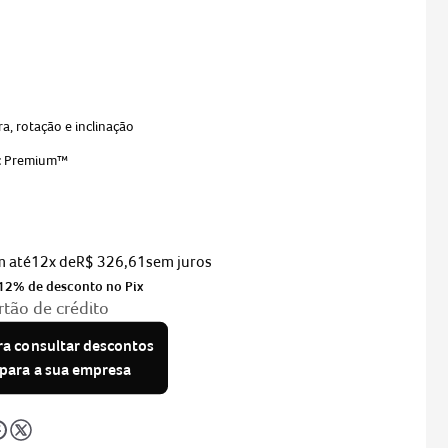
ra, rotação e inclinação
c Premium™
m até
12
x de
R$
326
,
61
12% de desconto no Pix
rtão de crédito
ra consultar descontos
 para a sua empresa