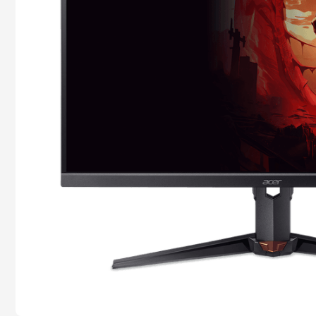
ag15-71p-53d9
9
º
aspire 16
10
º