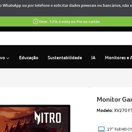
 WhatsApp ou por telefone e solicitar dados pessoais ou bancários, não 
Desc. 12% à vista no Pix ou cartão
ivo
Educação
Sustentabilidade
IA
Monitores e 
15
Monitor Gam
Modelo:
XV270 F
27” Full HD (