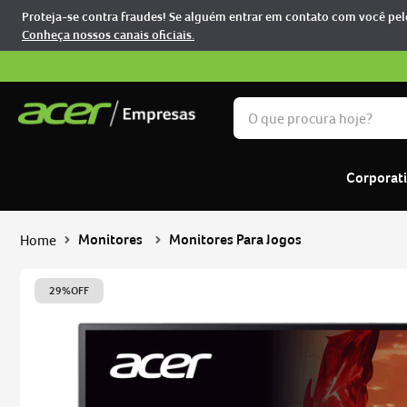
Proteja-se contra fraudes! Se alguém entrar em contato com você pelo
Conheça nossos canais oficiais.
O que procura hoje?
TERMOS MAIS BUSCADOS
Corporat
notebook
1
º
predator
2
º
Monitores
Monitores Para Jogos
nitro v15
3
º
notebook acer aspire go 
4
º
29%
OFF
monitor
5
º
aspire
6
º
phn16-73-76h8
7
º
nitro
8
º