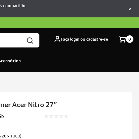
os compartilhe.
×
Faça login ou cadastre-se
0
Acessórios
er Acer Nitro 27”
5b
1920 x 1080)