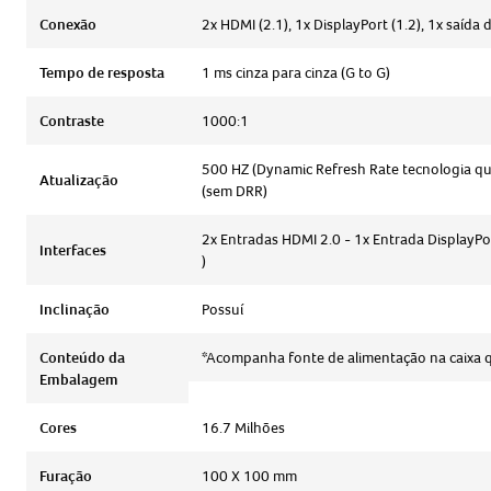
Conexão
2x HDMI (2.1), 1x DisplayPort (1.2), 1x saí
Tempo de resposta
1 ms cinza para cinza (G to G)
Contraste
1000:1
500 HZ (Dynamic Refresh Rate tecnologia qu
Atualização
(sem DRR)
2x Entradas HDMI 2.0 - 1x Entrada DisplayPo
Interfaces
)
Inclinação
Possuí
Conteúdo da
*Acompanha fonte de alimentação na caixa q
Embalagem
Cores
16.7 Milhões
Furação
100 X 100 mm