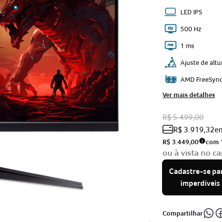
LED IPS
500 Hz
1 ms
Ajuste de altu
AMD FreeSyn
Ver mais detalhes
R$
5
.
499
,
00
R$
3
.
919
,
32
e
R$ 3.449,00
com 
ou à vista no ca
Cadastre-se pa
imperdíveis
Compartilhar